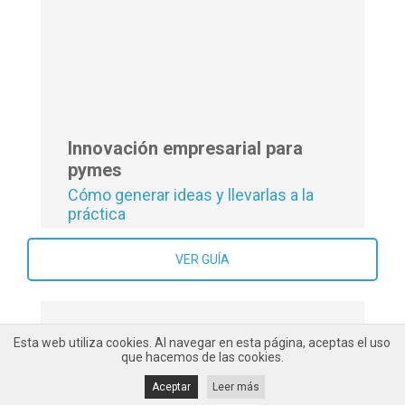
Cómo aprovechar el poder del
análisis de datos en tu empresa
VER GUÍA
Esta web utiliza cookies. Al navegar en esta página, aceptas el uso
que hacemos de las cookies.
Innovación empresarial para
Aceptar
Leer más