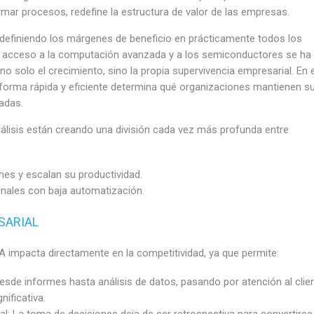
mar procesos, redefine la estructura de valor de las empresas.
edefiniendo los márgenes de beneficio en prácticamente todos los
 el acceso a la computación avanzada y a los semiconductores se ha
no solo el crecimiento, sino la propia supervivencia empresarial. En 
e forma rápida y eficiente determina qué organizaciones mantienen s
adas.
álisis están creando una división cada vez más profunda entre
es y escalan su productividad.
nales con baja automatización.
SARIAL
IA impacta directamente en la competitividad, ya que permite:
sde informes hasta análisis de datos, pasando por atención al clien
ificativa.
l: La toma de decisiones deja de ser retrospectiva para convertirse