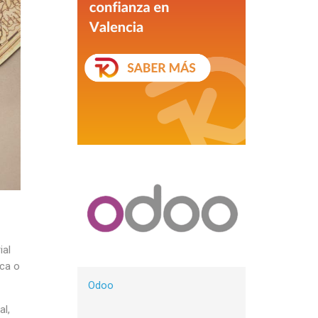
ial
ica o
Odoo
al,