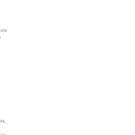
este
u
te,
 en