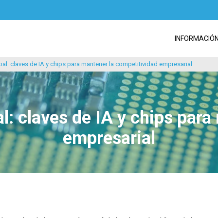
INFORMACIÓ
bal: claves de IA y chips para mantener la competitividad empresarial
l: claves de IA y chips par
empresarial